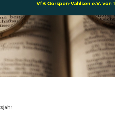
VfB Gorspen-Vahlsen e.V. von 
tsjahr